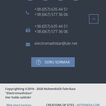
+38 (057) 635 44 51
+38 (067) 577 36 06
+38 (057) 635 44 51
+38 (067) 577 36 06
electromashstan@ukr.net
SORU SORMAK
Copyrighting
©2016 - 2026
Mühendislik fabrikası
"Electromashstan"
Her hakkı saklıdır
Web sitesi haritası
CREATIONS OF SITES -
INTERNERA.COM